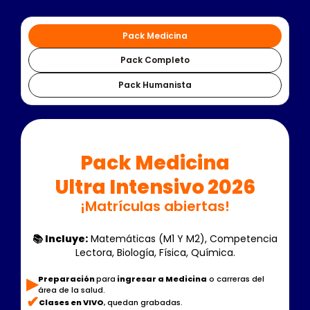
Pack Medicina
Pack Completo
Pack Humanista
‍‍Pack Medicina
Ultra Intensivo 2026
¡Matrículas abiertas!
📚 Incluye:
Matemáticas (M1 Y M2), Competencia
Lectora, Biología, Física, Química.
▶︎
Preparación
para
ingresar a Medicina
o carreras del
área de la salud.
✔
Clases en VIVO
, quedan grabadas.