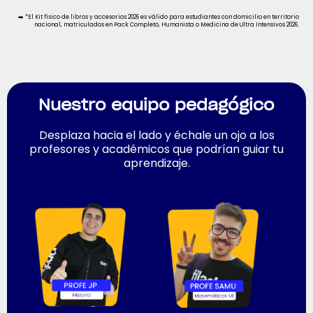
➡️ *El Kit físico de libros y accesorios 2026 es válido para estudiantes con domicilio en territorio
nacional, matriculados en Pack Completo, Humanista o Medicina de Ultra Intensivos 2026.
Nuestro equipo pedagógico
Desplaza hacia el lado y échale un ojo a los
profesores y académicos que podrían guiar tu
aprendizaje.