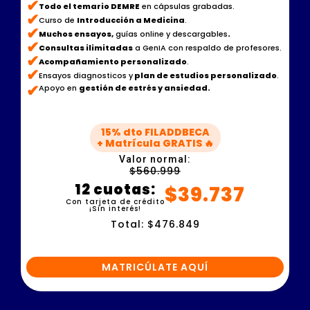
✔
Todo el temario DEMRE
en cápsulas grabadas.
✔
Curso de
Introducción a Medicina
.
✔
Muchos ensayos,
guías online y descargables
.
✔
Consultas ilimitadas
a GenIA con respaldo de profesores.
✔
Acompañamiento personalizado
.
✔
Ensayos diagnosticos y
plan de estudios personalizado
.
✔
Apoyo en
gestión de estrés y ansiedad.
15% dto FILADDBECA
+ Matrícula GRATIS 🔥
Valor normal:
$560.999
12 cuotas:
$39.737
Con tarjeta de crédito
¡Sin interés!
Total: $476.849
MATRICÚLATE AQUÍ