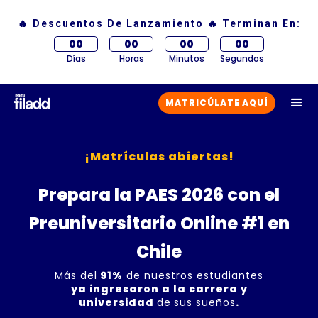
🔥 Descuentos De Lanzamiento 🔥 Terminan En:
00
00
00
00
Días
Horas
Minutos
Segundos
MATRICÚLATE AQUÍ
¡Matrículas abiertas!
Prepara la PAES 2026 con el
Preuniversitario Online #1 en
Chile
Más del
91%
de nuestros estudiantes
ya ingresaron a la carrera y
universidad
de
sus sueños
.