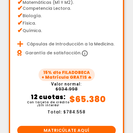
✔
Matemáticas (M1 Y M2).
✔
Competencia Lectora.
✔
Biología.
✔
Física.
✔
Química.
Cápsulas de Introducción a la Medicina.
Garantía de satisfacción.
15% dto FILADDBECA
+ Matrícula GRATIS 🔥
Valor normal:
$934.998
12 cuotas:
$65.380
Con tarjeta de crédito
¡Sin interés!
Total: $784.558
MATRICÚLATE AQUÍ