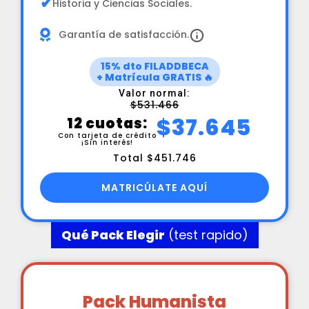
✔
Historia y Ciencias Sociales.
Garantía de satisfacción.
15% dto FILADDBECA
+ Matrícula GRATIS 🔥
Valor normal:
$531.466
$37.645
12 cuotas:
Con tarjeta de crédito
¡Sin interés!
Total $451.746
MATRICÚLATE AQUÍ
Qué Pack Elegir
(test rapido)
Pack Humanista