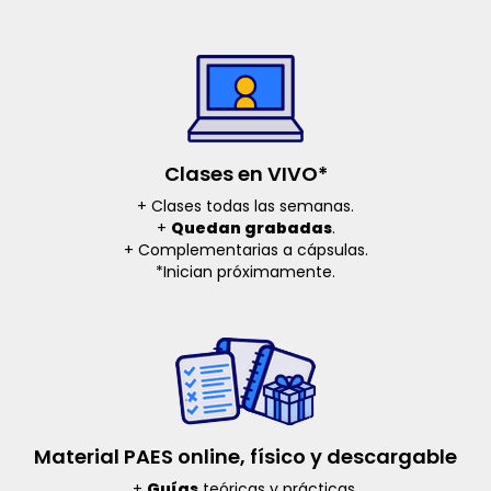
Clases en VIVO*
+ Clases todas las semanas.
+
Quedan grabadas
.
+ Complementarias a cápsulas.
*Inician próximamente.
Material PAES online, físico y descargable
+
Guías
teóricas y prácticas.