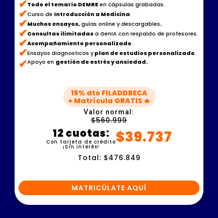
✔
Todo el temario DEMRE
en cápsulas grabadas.
✔
Curso de
Introducción a Medicina
.
✔
Muchos ensayos,
guías online y descargables
.
✔
Consultas ilimitadas
a GenIA con respaldo de profesores.
✔
Acompañamiento personalizado
.
✔
Ensayos diagnosticos y
plan de estudios personalizado
.
✔
Apoyo en
gestión de estrés y ansiedad.
15% dto FILADDBECA
+ Matrícula GRATIS 🔥
Valor normal:
$560.999
12 cuotas:
$39.737
Con tarjeta de crédito
¡Sin interés!
Total: $476.849
MATRICÚLATE AQUÍ