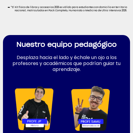
➡️ *El Kit físico de libros y accesorios 2026 es válido para estudiantes con domicilio en territorio
nacional, matriculados en Pack Completo, Humanista o Medicina de Ultra Intensivos 2026.
Nuestro equipo pedagógico
Desplaza hacia el lado y échale un ojo a los
profesores y académicos que podrían guiar tu
aprendizaje.