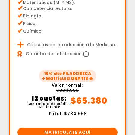
✔
Matemáticas (M1 Y M2).
✔
Competencia Lectora.
✔
Biología.
✔
Física.
✔
Química.
Cápsulas de Introducción a la Medicina.
Garantía de satisfacción.
15% dto FILADDBECA
+ Matrícula GRATIS 🔥
Valor normal:
$934.998
12 cuotas:
$65.380
Con tarjeta de crédito
¡Sin interés!
Total: $784.558
MATRICÚLATE AQUÍ