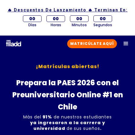
🔥 Descuentos De Lanzamiento 🔥 Terminan En:
00
00
00
00
Días
Horas
Minutos
Segundos
MATRICÚLATE AQUÍ
¡Matrículas abiertas!
Prepara la PAES 2026 con el
Preuniversitario Online #1 en
Chile
Más del
91%
de nuestros estudiantes
ya ingresaron a la carrera y
universidad
de
sus sueños
.