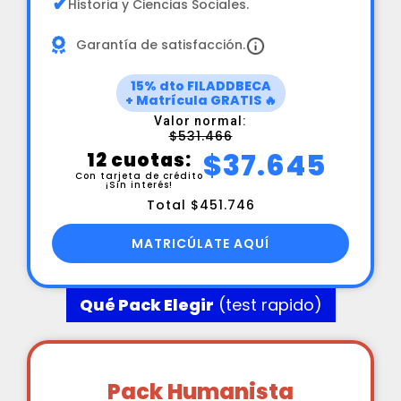
✔
Historia y Ciencias Sociales.
Garantía de satisfacción.
15% dto FILADDBECA
+ Matrícula GRATIS 🔥
Valor normal:
$531.466
$37.645
12 cuotas:
Con tarjeta de crédito
¡Sin interés!
Total $451.746
MATRICÚLATE AQUÍ
Qué Pack Elegir
(test rapido)
Pack Humanista