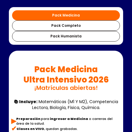
Pack Medicina
Pack Completo
Pack Humanista
‍‍Pack Medicina
Ultra Intensivo 2026
¡Matrículas abiertas!
📚 Incluye:
Matemáticas (M1 Y M2), Competencia
Lectora, Biología, Física, Química.
▶︎
Preparación
para
ingresar a Medicina
o carreras del
área de la salud.
✔
Clases en VIVO
, quedan grabadas.