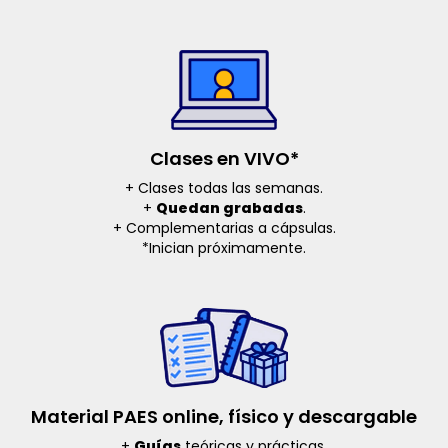
Clases en VIVO*
+ Clases todas las semanas.
+
Quedan grabadas
.
+ Complementarias a cápsulas.
*Inician próximamente.
Material PAES online, físico y descargable
+
Guías
teóricas y prácticas.