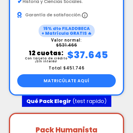
✔
Historia y Ciencias Sociales.
Garantía de satisfacción.
15% dto FILADDBECA
+ Matrícula GRATIS 🔥
Valor normal:
$531.466
$37.645
12 cuotas:
Con tarjeta de crédito
¡Sin interés!
Total $451.746
MATRICÚLATE AQUÍ
Qué Pack Elegir
(test rapido)
Pack Humanista