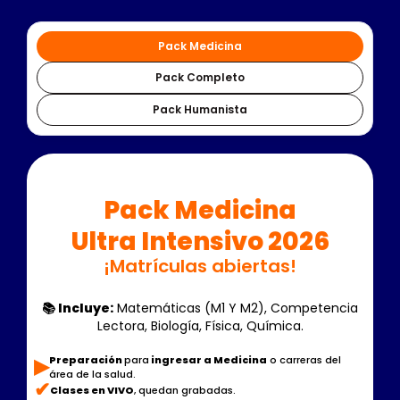
Pack Medicina
Pack Completo
Pack Humanista
‍‍Pack Medicina
Ultra Intensivo 2026
¡Matrículas abiertas!
📚 Incluye:
Matemáticas (M1 Y M2), Competencia
Lectora, Biología, Física, Química.
▶︎
Preparación
para
ingresar a Medicina
o carreras del
área de la salud.
✔
Clases en VIVO
, quedan grabadas.