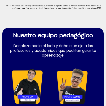
➡️ *El Kit físico de libros y accesorios 2026 es válido para estudiantes con domicilio en territorio
nacional, matriculados en Pack Completo, Humanista o Medicina de Ultra Intensivos 2026.
Nuestro equipo pedagógico
Desplaza hacia el lado y échale un ojo a los
profesores y académicos que podrían guiar tu
aprendizaje.