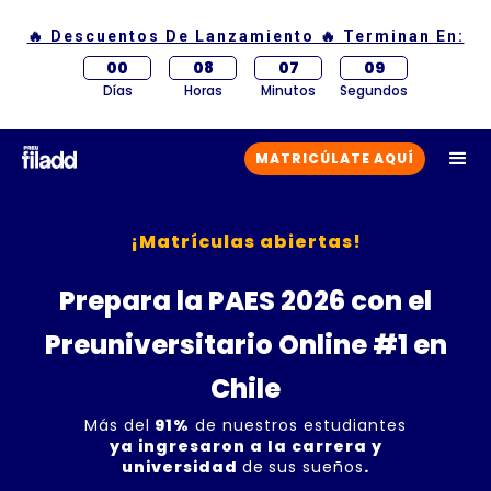
🔥 Descuentos De Lanzamiento 🔥 Terminan En:
00
08
07
08
Días
Horas
Minutos
Segundos
MATRICÚLATE AQUÍ
¡Matrículas abiertas!
Prepara la PAES 2026 con el
Preuniversitario Online #1 en
Chile
Más del
91%
de nuestros estudiantes
ya ingresaron a la carrera y
universidad
de
sus sueños
.