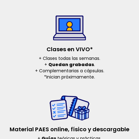
Clases en VIVO*
+ Clases todas las semanas.
+
Quedan grabadas
.
+ Complementarias a cápsulas.
*Inician próximamente.
Material PAES online, físico y descargable
+
Guías
teóricas y prácticas.