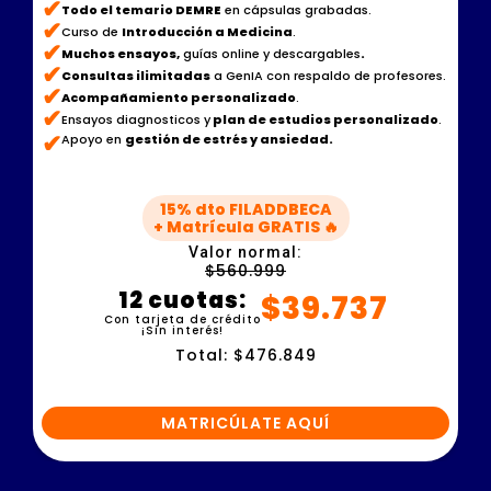
✔
Todo el temario DEMRE
en cápsulas grabadas.
✔
Curso de
Introducción a Medicina
.
✔
Muchos ensayos,
guías online y descargables
.
✔
Consultas ilimitadas
a GenIA con respaldo de profesores.
✔
Acompañamiento personalizado
.
✔
Ensayos diagnosticos y
plan de estudios personalizado
.
✔
Apoyo en
gestión de estrés y ansiedad.
15% dto FILADDBECA
+ Matrícula GRATIS 🔥
Valor normal:
$560.999
12 cuotas:
$39.737
Con tarjeta de crédito
¡Sin interés!
Total: $476.849
MATRICÚLATE AQUÍ