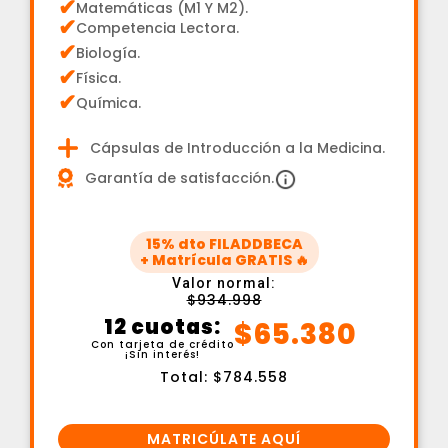
✔
Matemáticas (M1 Y M2).
✔
Competencia Lectora.
✔
Biología.
✔
Física.
✔
Química.
Cápsulas de Introducción a la Medicina.
Garantía de satisfacción.
15% dto FILADDBECA
+ Matrícula GRATIS 🔥
Valor normal:
$934.998
12 cuotas:
$65.380
Con tarjeta de crédito
¡Sin interés!
Total: $784.558
MATRICÚLATE AQUÍ