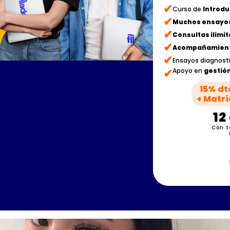
✔
Curso de
Introdu
✔
Muchos ensayo
✔
Consultas ilimi
✔
Acompañamient
✔
Ensayos diagnost
✔
Apoyo en
gestión
15% dt
+ Matrí
12
Con t