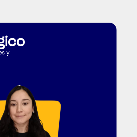
gico
es y