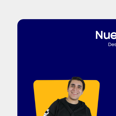
Nue
Des