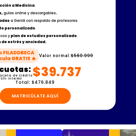
cción a Medicina
.
s,
guías online y descargables
.
tadas
a GenIA con respaldo de profesores.
o personalizado
.
icos y
plan de estudios personalizado
.
 de estrés y ansiedad.
o FILADDBECA
$560.999
Valor normal:
cula GRATIS 🔥
$39.737
 cuotas:
arjeta de crédito
¡Sin interés!
Total: $476.849
MATRICÚLATE AQUÍ