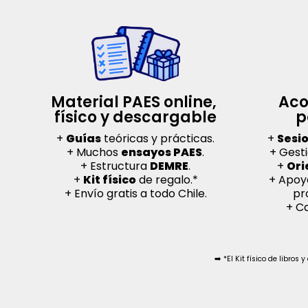
Material PAES online, 
Aco
físico y descargable
p
+
Guías
teóricas y prácticas.
+
Sesi
+ Muchos
ensayos PAES
.
+ Gesti
+ Estructura
DEMRE
.
+
Ori
+
Kit físico
de regalo.*
+ Apoyo
+ Envío gratis a todo Chile.
pr
+ C
➡️ *El Kit físico de libr