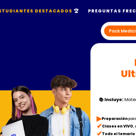
STUDIANTES DESTACADOS
🏆
PREGUNTAS FRE
Pack Medic
Ult
📚 Incluye:
Matem
▶︎
Preparación
par
✔
Clases en VIVO
,
✔
Todo el temario