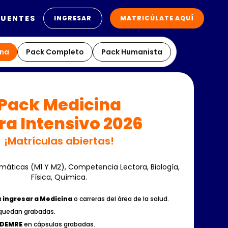
CUENTES
INGRESAR
MATRICÚLATE AQUÍ
ina
Pack Completo
Pack Humanista
‍‍Pack Medicina
ra Intensivo 2026
¡Matrículas abiertas!
áticas (M1 Y M2), Competencia Lectora, Biología,
Física, Química.
a
ingresar a Medicina
o carreras del área de la salud.
 quedan grabadas.
 DEMRE
en cápsulas grabadas.