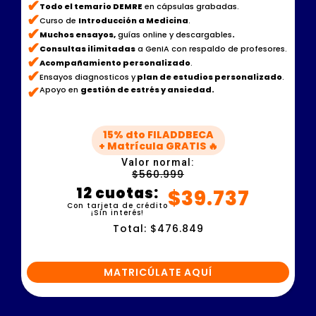
✔
Todo el temario DEMRE
en cápsulas grabadas.
✔
Curso de
Introducción a Medicina
.
✔
Muchos ensayos,
guías online y descargables
.
✔
Consultas ilimitadas
a GenIA con respaldo de profesores.
✔
Acompañamiento personalizado
.
✔
Ensayos diagnosticos y
plan de estudios personalizado
.
✔
Apoyo en
gestión de estrés y ansiedad.
15% dto FILADDBECA
+ Matrícula GRATIS 🔥
Valor normal:
$560.999
12 cuotas:
$39.737
Con tarjeta de crédito
¡Sin interés!
Total: $476.849
MATRICÚLATE AQUÍ