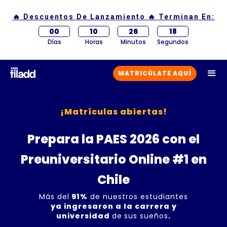
🔥 Descuentos De Lanzamiento 🔥 Terminan En:
00
10
26
16
Días
Horas
Minutos
Segundos
MATRICÚLATE AQUÍ
¡Matrículas abiertas!
Prepara la PAES 2026 con el
Preuniversitario Online #1 en
Chile
Más del
91%
de nuestros estudiantes
ya ingresaron a la carrera y
universidad
de
sus sueños
.