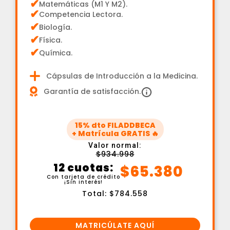
✔
Matemáticas (M1 Y M2).
✔
Competencia Lectora.
✔
Biología.
✔
Física.
✔
Química.
Cápsulas de Introducción a la Medicina.
Garantía de satisfacción.
15% dto FILADDBECA
+ Matrícula GRATIS 🔥
Valor normal:
$934.998
12 cuotas:
$65.380
Con tarjeta de crédito
¡Sin interés!
Total: $784.558
MATRICÚLATE AQUÍ