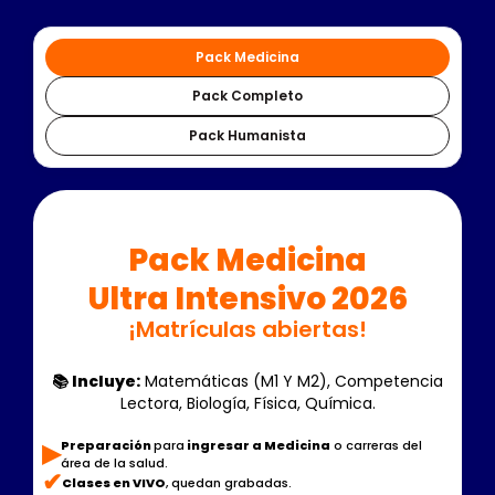
Pack Medicina
Pack Completo
Pack Humanista
‍‍Pack Medicina
Ultra Intensivo 2026
¡Matrículas abiertas!
📚 Incluye:
Matemáticas (M1 Y M2), Competencia
Lectora, Biología, Física, Química.
▶︎
Preparación
para
ingresar a Medicina
o carreras del
área de la salud.
✔
Clases en VIVO
, quedan grabadas.