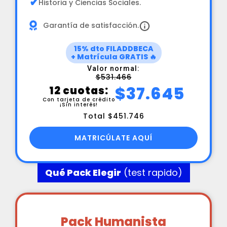
✔
Historia y Ciencias Sociales.
Garantía de satisfacción.
15% dto FILADDBECA
+ Matrícula GRATIS 🔥
Valor normal:
$531.466
$37.645
12 cuotas:
Con tarjeta de crédito
¡Sin interés!
Total $451.746
MATRICÚLATE AQUÍ
Qué Pack Elegir
(test rapido)
Pack Humanista