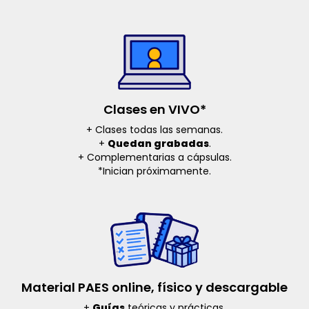
Clases en VIVO*
+ Clases todas las semanas.
+
Quedan grabadas
.
+ Complementarias a cápsulas.
*Inician próximamente.
Material PAES online, físico y descargable
+
Guías
teóricas y prácticas.