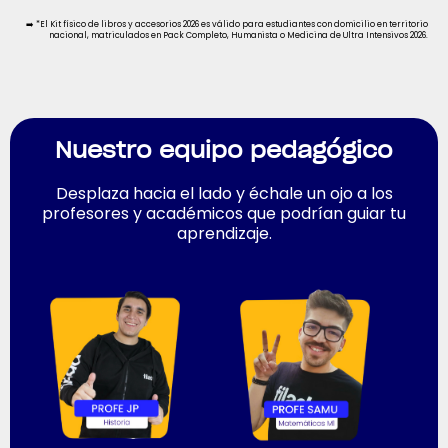
➡️ *El Kit físico de libros y accesorios 2026 es válido para estudiantes con domicilio en territorio
nacional, matriculados en Pack Completo, Humanista o Medicina de Ultra Intensivos 2026.
Nuestro equipo pedagógico
Desplaza hacia el lado y échale un ojo a los
profesores y académicos que podrían guiar tu
aprendizaje.