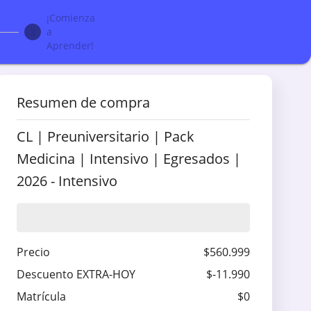
¡Comienza
a
3
Aprender!
Resumen de compra
CL | Preuniversitario | Pack
Medicina | Intensivo | Egresados |
2026
-
Intensivo
Precio
$560.999
Descuento EXTRA-HOY
$-11.990
Matrícula
$0