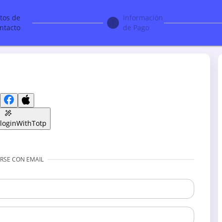
tos de
Información
2
ntacto
de Pago
loginWithTotp
RSE CON EMAIL